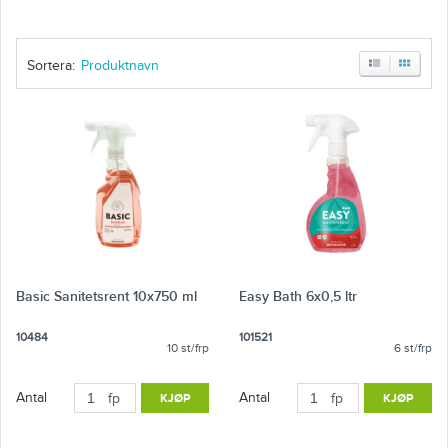
Sortera:
Basic Sanitetsrent 10x750 ml
Easy Bath 6x0,5 ltr
10484
101521
10 st/frp
6 st/frp
Antal
Antal
fp
KJØP
fp
KJØP