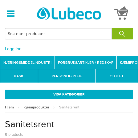
Logg inn
NÆRINGSMIDDELINDUSTRI
FORBRUKSARTIKLER / REDSKAP
KJEMIPR
BASIC
PERSONLIG PLEIE
OUTLET
VISA KATEGORIER
Hjem
Kjemiprodukter
Sanitetsrent
Sanitetsrent
9 products