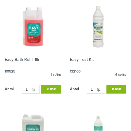
Easy Bath Refill 1ltr
Easy Test Kit
101525
132100
1 st/frp
6 st/frp
Antal
Antal
fp
KJØP
fp
KJØP