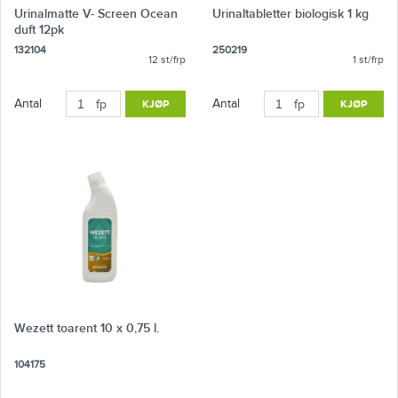
Urinalmatte V- Screen Ocean
Urinaltabletter biologisk 1 kg
duft 12pk
132104
250219
12 st/frp
1 st/frp
Antal
Antal
fp
KJØP
fp
KJØP
Wezett toarent 10 x 0,75 l.
104175