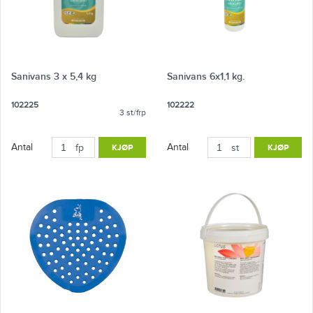
Sanivans 3 x 5,4 kg
Sanivans 6x1,1 kg.
102225
102222
3 st/frp
Antal
Antal
fp
KJØP
st
KJØP