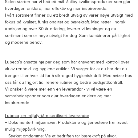
Siden starten har vi hatt ett mål: å tilby kvalitetsprodukter som gjør
hverdagen enklere, mer effektiv og mer inspirerende.
I vårt sortiment finner du ett bredt utvalg av varer nøye utvalgt med
fokus på kvalitet, funksjonalitet og bærekraft. Med røtter i norsk
tradisjon og over 30 år erfaring, leverer vi løsninger og ett
sortiment som er nøye utvalgt for deg. Som kombinerer pålitlighet
og moderne behov.
Lubeco’s ansatte hjelper deg som har ansvaret med kontroll over
alt av renhold- og hygiene artikler. Vi sørger for at du har det du
trenger til enhver tid for å sikre god hygienisk drift. Med avtale hos
oss får du frigjort tid, renere rutiner og bedre budsjettkontroll.
Vi ønsker å være mer enn en leverandør - vi vil være en
samarbeidspartner som gjør hverdagen enklere og mer
inspirerende.
Lubeco, en miljøfyrtårn-sertifisert leverandør
+ Dokumentert miljøansvar: Produktene og tjenestene har lavest
mulig miljøpåvirkning.
+ Styrket omdømme: Vis at bedriften tar bærekraft på alvor.