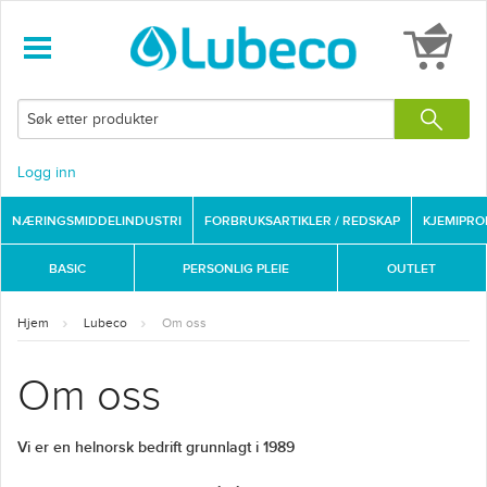
Logg inn
NÆRINGSMIDDELINDUSTRI
FORBRUKSARTIKLER / REDSKAP
KJEMIPR
BASIC
PERSONLIG PLEIE
OUTLET
Hjem
Lubeco
Om oss
Om oss
Vi er en helnorsk bedrift grunnlagt i 1989