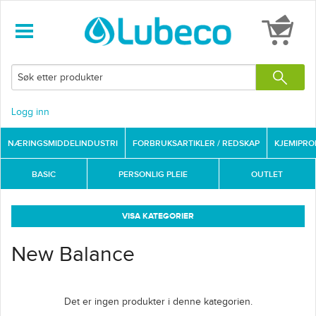
Logg inn
NÆRINGSMIDDELINDUSTRI
FORBRUKSARTIKLER / REDSKAP
KJEMIPR
BASIC
PERSONLIG PLEIE
OUTLET
VISA KATEGORIER
New Balance
Det er ingen produkter i denne kategorien.