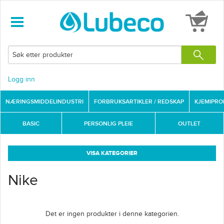
Logg inn
NÆRINGSMIDDELINDUSTRI
FORBRUKSARTIKLER / REDSKAP
KJEMIPR
BASIC
PERSONLIG PLEIE
OUTLET
VISA KATEGORIER
Nike
Det er ingen produkter i denne kategorien.