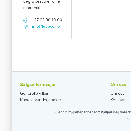
deg å besvarer dine
spørsmål.
+47 64 80 10 00
info@lubeco.no
Salgsinformasjon
Om oss
Generelle vilkår
Om oss
Kontakt kundetjeneste
Kontakt
Vi er din hygienepartner som hjelper deg som dr
ku