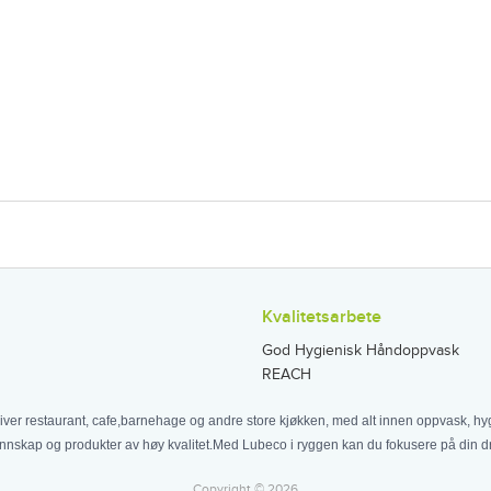
Kvalitetsarbete
God Hygienisk Håndoppvask
REACH
iver restaurant, cafe,barnehage og andre store kjøkken, med alt innen oppvask, hyg
nnskap og produkter av høy kvalitet.Med Lubeco i ryggen kan du fokusere på din dri
Copyright © 2026