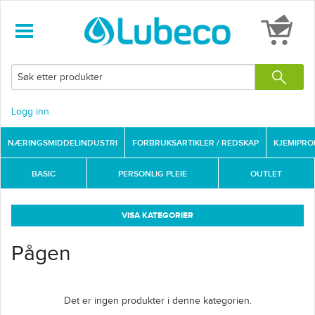
Logg inn
NÆRINGSMIDDELINDUSTRI
FORBRUKSARTIKLER / REDSKAP
KJEMIPR
BASIC
PERSONLIG PLEIE
OUTLET
VISA KATEGORIER
Pågen
Det er ingen produkter i denne kategorien.