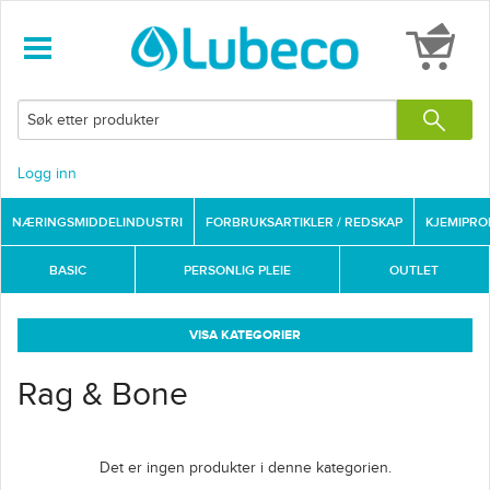
Logg inn
NÆRINGSMIDDELINDUSTRI
FORBRUKSARTIKLER / REDSKAP
KJEMIPR
BASIC
PERSONLIG PLEIE
OUTLET
VISA KATEGORIER
Rag & Bone
Det er ingen produkter i denne kategorien.