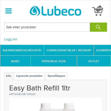
Logg inn
NÆRINGSMIDDELINDUSTRI
FORBRUKSARTIKLER / REDSKAP
KJEMIPR
BASIC
PERSONLIG PLEIE
OUTLET
Info
Lignende produkter
Spesifikasjon
Easy Bath Refill 1ltr
ARTIKKELNR 101525