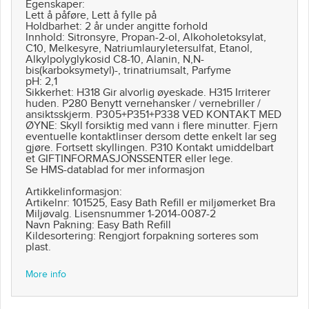
Egenskaper:
Lett å påføre, Lett å fylle på
Holdbarhet: 2 år under angitte forhold
Innhold: Sitronsyre, Propan-2-ol, Alkoholetoksylat,
C10, Melkesyre, Natriumlauryletersulfat, Etanol,
Alkylpolyglykosid C8-10, Alanin, N,N-
bis(karboksymetyl)-, trinatriumsalt, Parfyme
pH: 2,1
Sikkerhet: H318 Gir alvorlig øyeskade. H315 Irriterer
huden. P280 Benytt vernehansker / vernebriller /
ansiktsskjerm. P305+P351+P338 VED KONTAKT MED
ØYNE: Skyll forsiktig med vann i flere minutter. Fjern
eventuelle kontaktlinser dersom dette enkelt lar seg
gjøre. Fortsett skyllingen. P310 Kontakt umiddelbart
et GIFTINFORMASJONSSENTER eller lege.
Se HMS-datablad for mer informasjon
Artikkelinformasjon:
Artikelnr: 101525, Easy Bath Refill er miljømerket Bra
Miljøvalg. Lisensnummer 1-2014-0087-2
Navn Pakning: Easy Bath Refill
Kildesortering: Rengjort forpakning sorteres som
plast.
More info