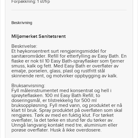
Forpakkning: 1 st/frp
Beskrivning
Miljømerket Sanitetsrent
Beskrivelse:
Et høykonsentrert surt rengjøringsmiddel for
sanitærområder. Refill for etterfylling av Easy Bath. En
flaske er nok til 10 Easy Bath-sprayflasker som fjerner
smuss, kalk og fett. Med Easy Bath er overflater av
emalje, porselen, glass, plast og rustfritt stål
skinnende rent, og motvirker oppbygging av kalk.
Bruksanvisning:
Fyll måleinstrumentet med konsentrat og hell i
sprøyteflasken. 100 ml Easy Bath Refill, to
doseringsmål, er tilstrekkelig for 500 ml
bruksoppløsning. Fyll med vann, og produktet er nå
klart til bruk. Spray produktet på overflaten som skal
rengjøres. Tørk av med en fuktig klut. For tørket
overflater, la det tørke en stund før du tørker av.
Unngå langvarig kontakt med tre, aluminium eller
porøse overflater. Husk å ikke overdosere.