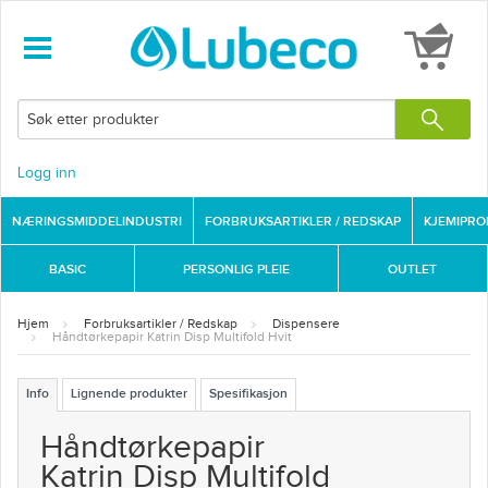
Logg inn
NÆRINGSMIDDELINDUSTRI
FORBRUKSARTIKLER / REDSKAP
KJEMIPR
BASIC
PERSONLIG PLEIE
OUTLET
Hjem
Forbruksartikler / Redskap
Dispensere
Håndtørkepapir Katrin Disp Multifold Hvit
Info
Lignende produkter
Spesifikasjon
Håndtørkepapir
Katrin Disp Multifold