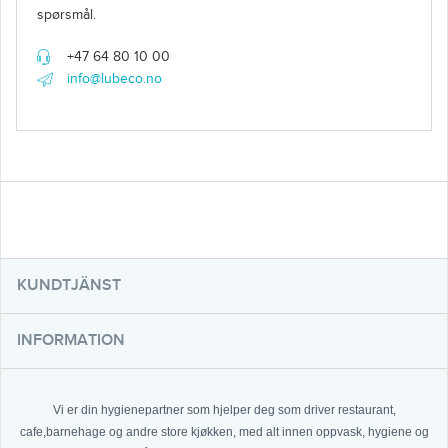
spørsmål.
+47 64 80 10 00
info@lubeco.no
KUNDTJÄNST
INFORMATION
Vi er din hygienepartner som hjelper deg som driver restaurant,
cafe,barnehage og andre store kjøkken, med alt innen oppvask, hygiene og