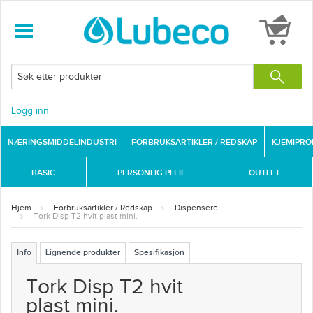
Logg inn
NÆRINGSMIDDELINDUSTRI
FORBRUKSARTIKLER / REDSKAP
KJEMIPR
BASIC
PERSONLIG PLEIE
OUTLET
Hjem
Forbruksartikler / Redskap
Dispensere
Tork Disp T2 hvit plast mini.
Info
Lignende produkter
Spesifikasjon
Tork Disp T2 hvit
plast mini.