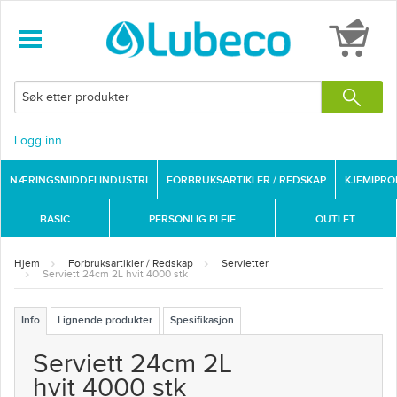
Logg inn
NÆRINGSMIDDELINDUSTRI
FORBRUKSARTIKLER / REDSKAP
KJEMIPR
BASIC
PERSONLIG PLEIE
OUTLET
Hjem
Forbruksartikler / Redskap
Servietter
Serviett 24cm 2L hvit 4000 stk
Info
Lignende produkter
Spesifikasjon
Serviett 24cm 2L
hvit 4000 stk