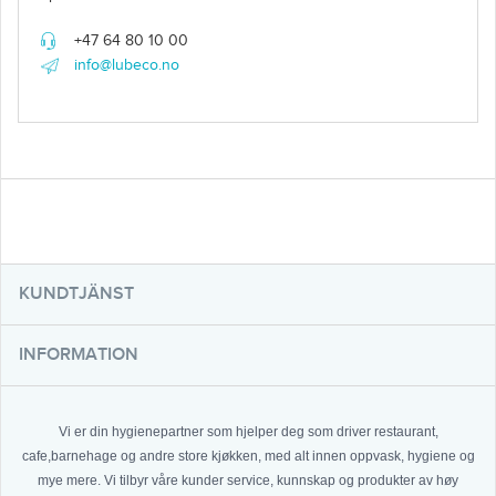
+47 64 80 10 00
info@lubeco.no
KUNDTJÄNST
INFORMATION
Vi er din hygienepartner som hjelper deg som driver restaurant,
cafe,barnehage og andre store kjøkken, med alt innen oppvask, hygiene og
mye mere. Vi tilbyr våre kunder service, kunnskap og produkter av høy