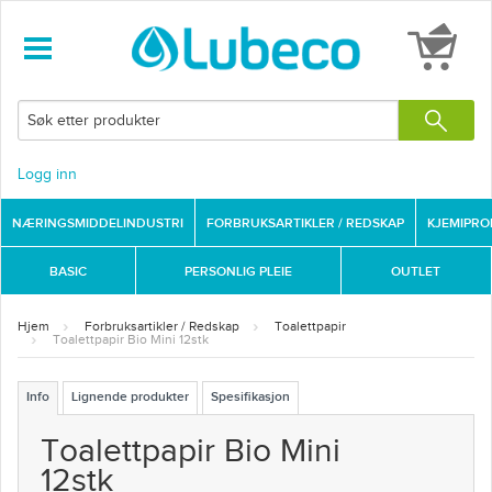
Logg inn
NÆRINGSMIDDELINDUSTRI
FORBRUKSARTIKLER / REDSKAP
KJEMIPR
BASIC
PERSONLIG PLEIE
OUTLET
Hjem
Forbruksartikler / Redskap
Toalettpapir
Toalettpapir Bio Mini 12stk
Info
Lignende produkter
Spesifikasjon
Toalettpapir Bio Mini
12stk