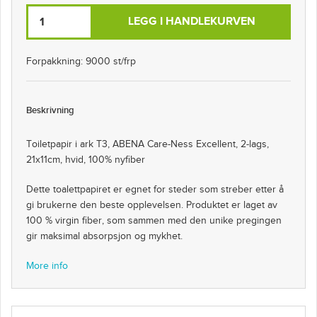
LEGG I HANDLEKURVEN
Forpakkning: 9000 st/frp
Beskrivning
Toiletpapir i ark T3, ABENA Care-Ness Excellent, 2-lags,
21x11cm, hvid, 100% nyfiber
Dette toalettpapiret er egnet for steder som streber etter å
gi brukerne den beste opplevelsen. Produktet er laget av
100 % virgin fiber, som sammen med den unike pregingen
gir maksimal absorpsjon og mykhet.
More info