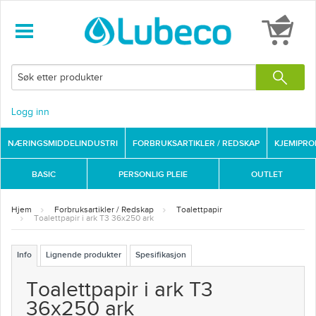
Logg inn
NÆRINGSMIDDELINDUSTRI
FORBRUKSARTIKLER / REDSKAP
KJEMIPR
BASIC
PERSONLIG PLEIE
OUTLET
Hjem
Forbruksartikler / Redskap
Toalettpapir
Toalettpapir i ark T3 36x250 ark
Info
Lignende produkter
Spesifikasjon
Toalettpapir i ark T3
36x250 ark