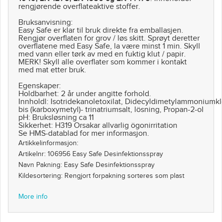
rengjørende overflateaktive stoffer.
Bruksanvisning:
Easy Safe er klar til bruk direkte fra emballasjen.
Rengjør overflaten for grov / løs skitt. Sprøyt deretter
overflatene med Easy Safe, la være minst 1 min. Skyll
med vann eller tørk av med en fuktig klut / papir.
MERK! Skyll alle overflater som kommer i kontakt
med mat etter bruk.
Egenskaper:
Holdbarhet: 2 år under angitte forhold.
Innholdl: Isotridekanoletoxilat, Didecyldimetylammoniumkl
bis (karboxymetyl)- trinatriumsalt, lösning, Propan-2-ol
pH: Bruksløsning ca 11
Sikkerhet: H319 Orsakar allvarlig ögonirritation
Se HMS-datablad for mer informasjon.
Artikkelinformasjon:
Artikelnr: 106956 Easy Safe Desinfektionsspray
Navn Pakning: Easy Safe Desinfektionsspray
Kildesortering: Rengjort forpakning sorteres som plast
More info