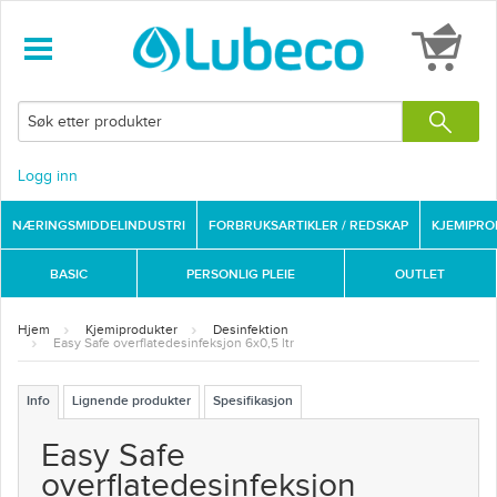
Logg inn
NÆRINGSMIDDELINDUSTRI
FORBRUKSARTIKLER / REDSKAP
KJEMIPR
BASIC
PERSONLIG PLEIE
OUTLET
Hjem
Kjemiprodukter
Desinfektion
Easy Safe overflatedesinfeksjon 6x0,5 ltr
Info
Lignende produkter
Spesifikasjon
Easy Safe
overflatedesinfeksjon