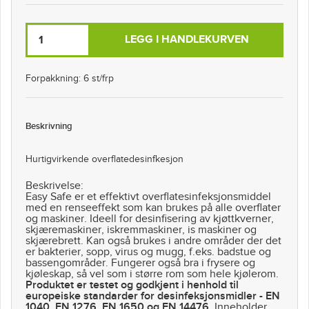
LEGG I HANDLEKURVEN
Forpakkning: 6 st/frp
Beskrivning
Hurtigvirkende overflatedesinfkesjon
Beskrivelse:
Easy Safe er et effektivt overflatesinfeksjonsmiddel
med en renseeffekt som kan brukes på alle overflater
og maskiner. Ideell for desinfisering av kjøttkverner,
skjæremaskiner, iskremmaskiner, is maskiner og
skjærebrett. Kan også brukes i andre områder der det
er bakterier, sopp, virus og mugg, f.eks. badstue og
bassengområder. Fungerer også bra i frysere og
kjøleskap, så vel som i større rom som hele kjølerom.
Produktet er testet og godkjent i henhold til
europeiske standarder for desinfeksjonsmidler - EN
1040, EN 1276, EN 1650 og EN 14476
. Inneholder