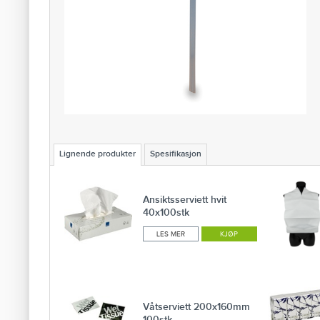
Lignende produkter
Spesifikasjon
Ansiktsserviett hvit
40x100stk
LES MER
KJØP
Våtserviett 200x160mm
100stk