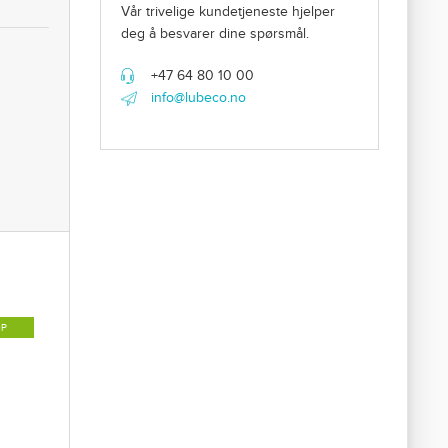
Vår trivelige kundetjeneste hjelper
deg å besvarer dine spørsmål.
+47 64 80 10 00
info@lubeco.no
ØP