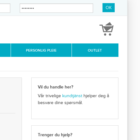
OK
PERSONLIG PLEIE
OUTLET
Vil du handle her?
Vår trivelige
kundtjänst
hjelper deg å
besvare dine spørsmål.
Trenger du hjelp?