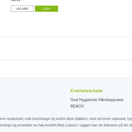
LES MER
KJØP
Kvalitetsarbete
God Hygienisk Håndoppvask
REACH
iver restaurant, cafe,barnehage og andre store kjøkken, med alt innen oppvask, hyg
nnskap og produkter av høy kvalitet.Med Lubeco i ryggen kan du fokusere på din dri