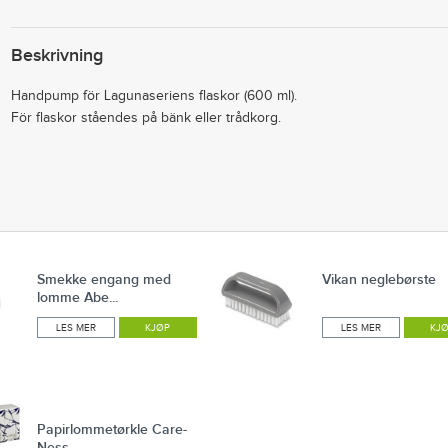
Beskrivning
Handpump för Lagunaseriens flaskor (600 ml).
För flaskor ståendes på bänk eller trådkorg.
Smekke engang med
Vikan neglebørste
lomme Abe...
LES MER
KJØP
LES MER
KJ
Papirlommetørkle Care-
Ness ...