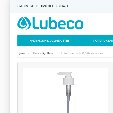
OM OSS
MILJØ
KVALITET
KONTAKT
NÆRINGSMIDDELINDUSTRI
FORBRUKSART
Hjem
Personlig Pleie
Håndpumpe til 0,6 ltr såpe/des