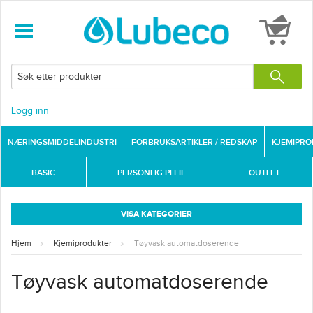
Logg inn
NÆRINGSMIDDELINDUSTRI
FORBRUKSARTIKLER / REDSKAP
KJEMIPR
BASIC
PERSONLIG PLEIE
OUTLET
VISA KATEGORIER
Hjem
Kjemiprodukter
Tøyvask automatdoserende
Tøyvask automatdoserende