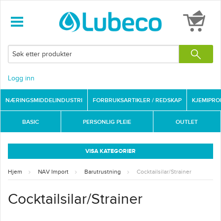
Logg inn
NÆRINGSMIDDELINDUSTRI
FORBRUKSARTIKLER / REDSKAP
KJEMIPR
BASIC
PERSONLIG PLEIE
OUTLET
VISA KATEGORIER
Hjem
NAV Import
Barutrustning
Cocktailsilar/Strainer
Cocktailsilar/Strainer