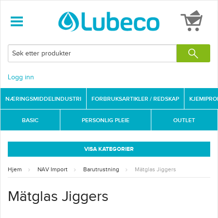
Logg inn
NÆRINGSMIDDELINDUSTRI
FORBRUKSARTIKLER / REDSKAP
KJEMIPR
BASIC
PERSONLIG PLEIE
OUTLET
VISA KATEGORIER
Hjem
NAV Import
Barutrustning
Mätglas Jiggers
Mätglas Jiggers