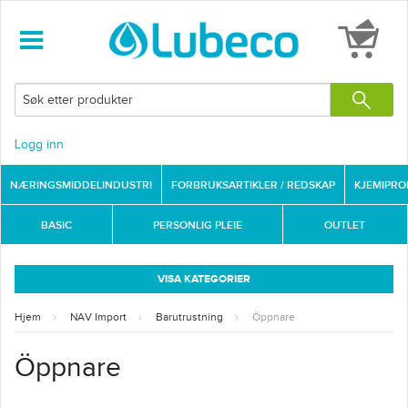
Logg inn
NÆRINGSMIDDELINDUSTRI
FORBRUKSARTIKLER / REDSKAP
KJEMIPR
BASIC
PERSONLIG PLEIE
OUTLET
VISA KATEGORIER
Hjem
NAV Import
Barutrustning
Öppnare
Öppnare