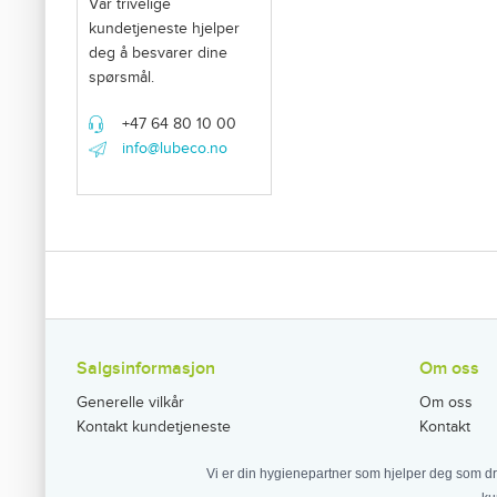
Vår trivelige
kundetjeneste hjelper
deg å besvarer dine
spørsmål.
+47 64 80 10 00
info@lubeco.no
Salgsinformasjon
Om oss
Generelle vilkår
Om oss
Kontakt kundetjeneste
Kontakt
Vi er din hygienepartner som hjelper deg som dr