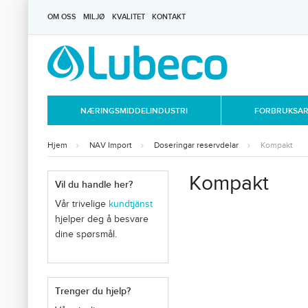
OM OSS
MILJØ
KVALITET
KONTAKT
NÆRINGSMIDDELINDUSTRI
FORBRUKSART
Hjem
NAV Import
Doseringar reservdelar
Kompakt
Kompakt
Vil du handle her?
Vår trivelige
kundtjänst
hjelper deg å besvare
dine spørsmål.
Trenger du hjelp?