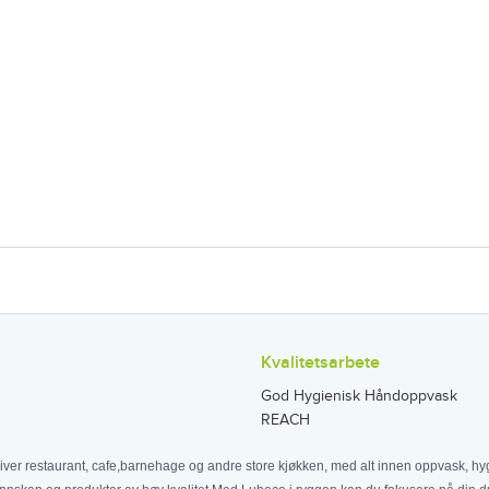
Kvalitetsarbete
God Hygienisk Håndoppvask
REACH
iver restaurant, cafe,barnehage og andre store kjøkken, med alt innen oppvask, hyg