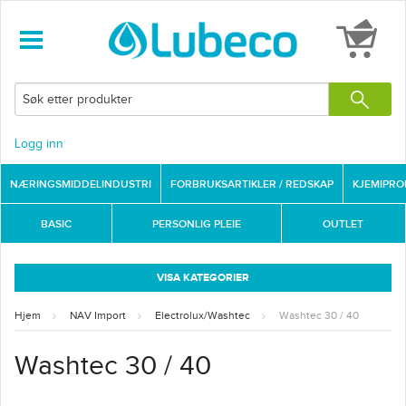
Logg inn
NÆRINGSMIDDELINDUSTRI
FORBRUKSARTIKLER / REDSKAP
KJEMIPR
BASIC
PERSONLIG PLEIE
OUTLET
VISA KATEGORIER
Hjem
NAV Import
Electrolux/Washtec
Washtec 30 / 40
Washtec 30 / 40