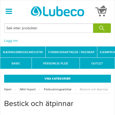
Logg inn
NÆRINGSMIDDELINDUSTRI
FORBRUKSARTIKLER / REDSKAP
KJEMIPR
BASIC
PERSONLIG PLEIE
OUTLET
VISA KATEGORIER
Hjem
NAV Import
Förbrukningsartiklar
Bestick och ätpinnar
Bestick och ätpinnar