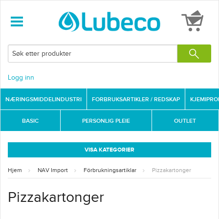
Logg inn
NÆRINGSMIDDELINDUSTRI
FORBRUKSARTIKLER / REDSKAP
KJEMIPR
BASIC
PERSONLIG PLEIE
OUTLET
VISA KATEGORIER
Hjem
NAV Import
Förbrukningsartiklar
Pizzakartonger
Pizzakartonger