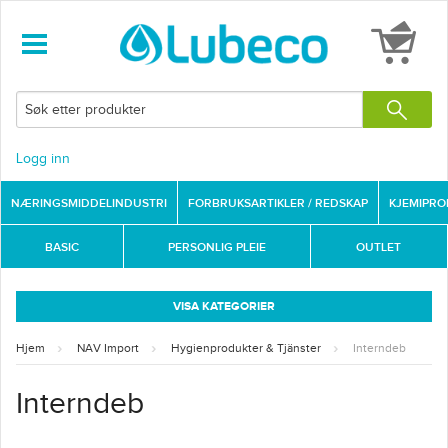
Logg inn
NÆRINGSMIDDELINDUSTRI
FORBRUKSARTIKLER / REDSKAP
KJEMIPR
BASIC
PERSONLIG PLEIE
OUTLET
VISA KATEGORIER
Hjem
NAV Import
Hygienprodukter & Tjänster
Interndeb
Interndeb