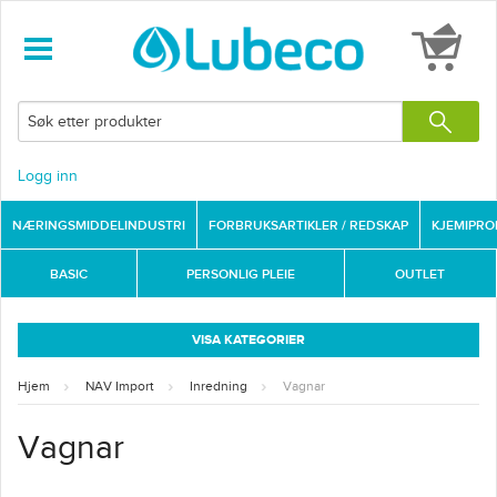
Logg inn
NÆRINGSMIDDELINDUSTRI
FORBRUKSARTIKLER / REDSKAP
KJEMIPR
BASIC
PERSONLIG PLEIE
OUTLET
VISA KATEGORIER
Hjem
NAV Import
Inredning
Vagnar
Vagnar