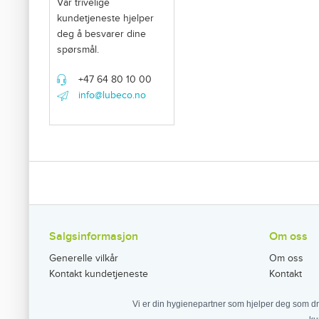
Vår trivelige
kundetjeneste hjelper
deg å besvarer dine
spørsmål.
+47 64 80 10 00
info@lubeco.no
Salgsinformasjon
Om oss
Generelle vilkår
Om oss
Kontakt kundetjeneste
Kontakt
Vi er din hygienepartner som hjelper deg som dr