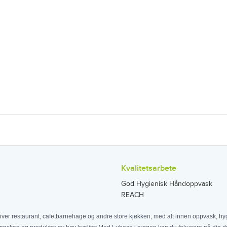
Kvalitetsarbete
God Hygienisk Håndoppvask
REACH
iver restaurant, cafe,barnehage og andre store kjøkken, med alt innen oppvask, hyg