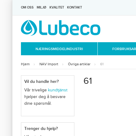
OM OSS
MILJØ
KVALITET
KONTAKT
NÆRINGSMIDDELINDUSTRI
FORBRUKSART
Hjem
NAV Import
Övriga artiklar
61
61
Vil du handle her?
Vår trivelige
kundtjänst
hjelper deg å besvare
dine spørsmål.
Trenger du hjelp?