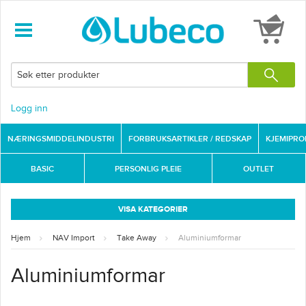
Logg inn
NÆRINGSMIDDELINDUSTRI
FORBRUKSARTIKLER / REDSKAP
KJEMIPR
BASIC
PERSONLIG PLEIE
OUTLET
VISA KATEGORIER
Hjem
NAV Import
Take Away
Aluminiumformar
Aluminiumformar