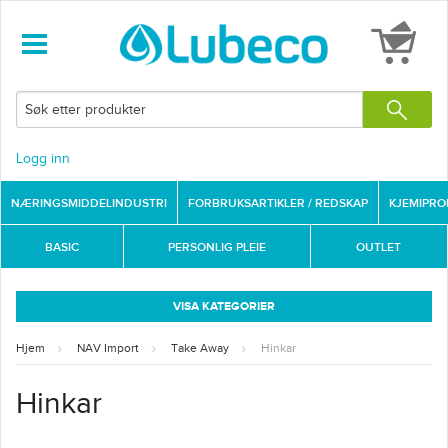
Logg inn
NÆRINGSMIDDELINDUSTRI
FORBRUKSARTIKLER / REDSKAP
KJEMIPR
BASIC
PERSONLIG PLEIE
OUTLET
VISA KATEGORIER
Hjem
NAV Import
Take Away
Hinkar
Hinkar