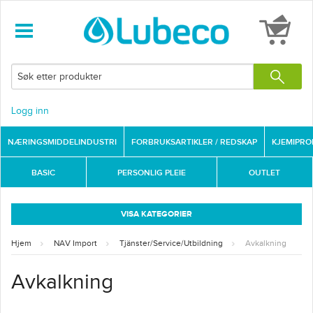
Logg inn
NÆRINGSMIDDELINDUSTRI
FORBRUKSARTIKLER / REDSKAP
KJEMIPR
BASIC
PERSONLIG PLEIE
OUTLET
VISA KATEGORIER
Hjem
NAV Import
Tjänster/Service/Utbildning
Avkalkning
Avkalkning