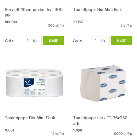
Serviett 40cm pocket hvit 300
Toalettpapir Bio Midi 6stk
stk
880010
10055
300 st/frp
6 st/frp
Antal
Antal
fp
KJØP
fp
KJØP
Toalettpapir Bio Mini 12stk
Toalettpapir i ark T3 36x250
ark
10051
10166
12 st/frp
9000 st/frp