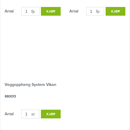
Antal
Antal
fp
KJØP
fp
KJØP
Veggoppheng System Vikan
880013
Antal
st
KJØP