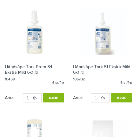
Håndsåpe Tork Prem S4
Håndsåpe Tork S1 Ekstra Mild
Ekstra Mild 6x1 ltr
6x1 ltr
10458
106702
6 st/frp
6 st/frp
Antal
Antal
fp
KJØP
fp
KJØP