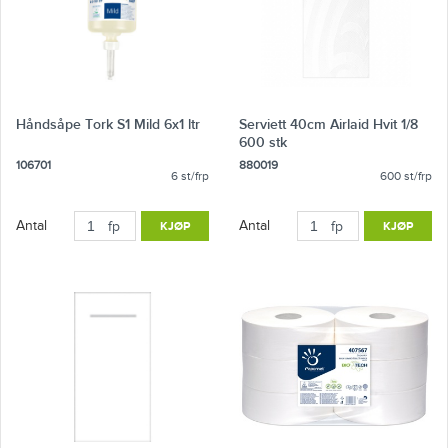
Håndsåpe Tork S1 Mild 6x1 ltr
Serviett 40cm Airlaid Hvit 1/8
600 stk
106701
880019
6 st/frp
600 st/frp
Antal
Antal
fp
KJØP
fp
KJØP