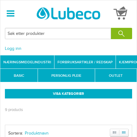
Logg inn
NÆRINGSMIDDELINDUSTRI
FORBRUKSARTIKLER / REDSKAP
KJEMIPR
BASIC
PERSONLIG PLEIE
OUTLET
VISA KATEGORIER
9 products
Sortera: