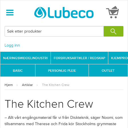
Logg inn
NÆRINGSMIDDELINDUSTRI
FORBRUKSARTIKLER / REDSKAP
KJEMIPR
BASIC
PERSONLIG PLEIE
OUTLET
Hjem
Artiklar
The Kitchen Crew
The Kitchen Crew
– Allt vårt engångsmaterial får vi från Diskteknik, säger Noomi, som
tillsammans med Therese och Frida kör Stockholms grymmaste