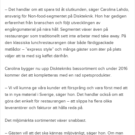
– Det handlar om att spara tid åt slutkunden, säger Carolina Lahdo,
ansvarig för Non-food-segmentet på Diskteknik. Hon har gedigen
erfarenhet från branschen och följt utvecklingen av
engångsmaterial på nära håll. Segmentet växer även på
restauranger som traditionellt sett inte arbetar med take away. På
den klassiska lunchrestaurangen ökar både färdigpackade
matlådor – ”express style” och många gäster som äter på plats
väljer att ta med sig kaffet därifrån.
Carolina bygger nu upp Disktekniks bassortiment och under 2016
kommer det att kompletteras med en rad spetsprodukter.
– Vi vill kunna ge våra kunder ett försprång och vara först med att
ta in nya material i Sverige, säger hon. Det handlar också om att
göra det enkelt för restaurangen – att slippa ha flera olika
leverantörer och fakturor att hålla reda på.
Det miljömärkta sortimentet växer snabbast.
– Gästen vill att det ska kännas miljövänligt, säger hon. Om man