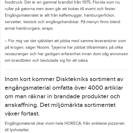
foodtruck. Det är en gammal brandbil från 1975, Florida som nu
rullar på gatorna men även går att bokas till event och fester.
Engångsmaterialet är allt från kaffemuggar, hamburgerfickor,
servetter, bestick och engångshandskar. På menyn finns bland
annat hambrurgare, wraps.
– För mig var det självklart att jobba med samma leverantörer som
på krogen, säger Noomi. Tjejerna har jobbat tillsammans på olika
restauranger och har gedigen erfarenhet innan dom såg annonsen
om brandbilen och beslutade sig för att satsa.
Inom kort kommer Disktekniks sortiment av
engångsmaterial omfatta över 4000 artiklar
om man räknar in brandade produkter och
anskaffning. Det miljömärkta sortimentet
växer fortast.
Engångsmaterial ökar inom hela HORECA, från enklaste pizzerian
till lyxhotellet.