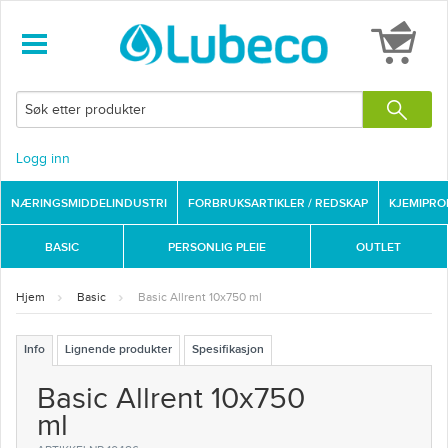
Logg inn
NÆRINGSMIDDELINDUSTRI
FORBRUKSARTIKLER / REDSKAP
KJEMIPR
BASIC
PERSONLIG PLEIE
OUTLET
Hjem
Basic
Basic Allrent 10x750 ml
Info
Lignende produkter
Spesifikasjon
Basic Allrent 10x750
ml