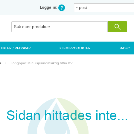
Logga in:
IKLER / REDSKAP
KJEMIPRODUKTER
BASIC
r
Longopac Mini Gjennomsiktig 60m BV