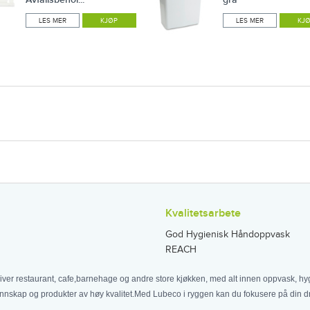
LES MER
KJØP
LES MER
KJ
Kvalitetsarbete
God Hygienisk Håndoppvask
REACH
iver restaurant, cafe,barnehage og andre store kjøkken, med alt innen oppvask, hyg
nnskap og produkter av høy kvalitet.Med Lubeco i ryggen kan du fokusere på din dri