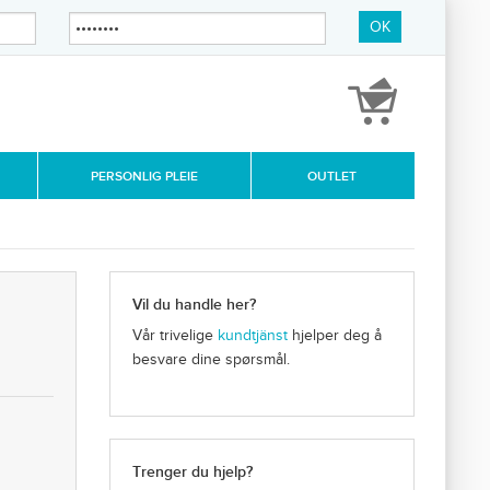
OK
PERSONLIG PLEIE
OUTLET
Vil du handle her?
Vår trivelige
kundtjänst
hjelper deg å
besvare dine spørsmål.
Trenger du hjelp?