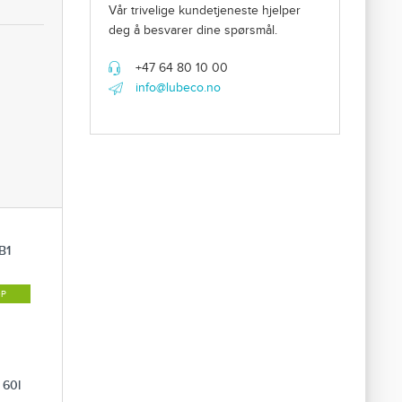
Vår trivelige kundetjeneste hjelper
deg å besvarer dine spørsmål.
+47 64 80 10 00
info@lubeco.no
B1
ØP
 60l