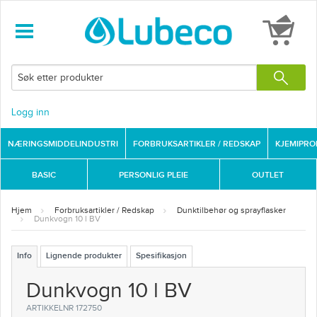
Logg inn
NÆRINGSMIDDELINDUSTRI
FORBRUKSARTIKLER / REDSKAP
KJEMIPR
BASIC
PERSONLIG PLEIE
OUTLET
Hjem
Forbruksartikler / Redskap
Dunktilbehør og sprayflasker
Dunkvogn 10 l BV
Info
Lignende produkter
Spesifikasjon
Dunkvogn 10 l BV
ARTIKKELNR 172750