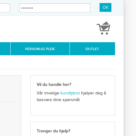
OK
PERSONLIG PLEIE
OUTLET
Vil du handle her?
Vår trivelige
kundtjänst
hjelper deg å
besvare dine spørsmål.
Trenger du hjelp?