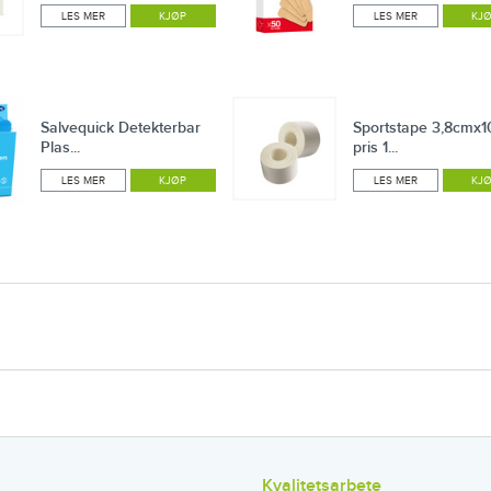
LES MER
KJØP
LES MER
KJ
Salvequick Detekterbar
Sportstape 3,8cmx
Plas...
pris 1...
LES MER
KJØP
LES MER
KJ
Kvalitetsarbete