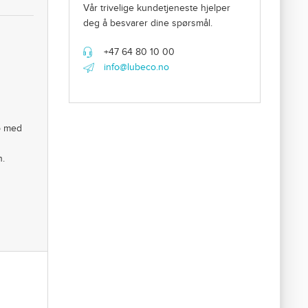
Vår trivelige kundetjeneste hjelper
deg å besvarer dine spørsmål.
+47 64 80 10 00
info@lubeco.no
p med
n.