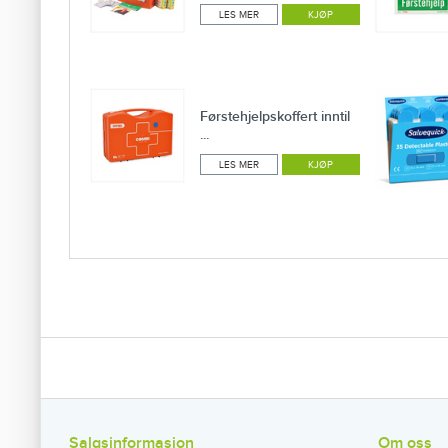
LES MER
KJØP
Førstehjelpskoffert inntil
...
LES MER
KJØP
Salgsinformasjon
Om oss