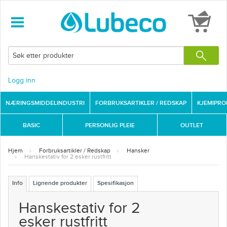
Logg inn
NÆRINGSMIDDELINDUSTRI
FORBRUKSARTIKLER / REDSKAP
KJEMIPR
BASIC
PERSONLIG PLEIE
OUTLET
Hjem
Forbruksartikler / Redskap
Hansker
Hanskestativ for 2 esker rustfritt
Info
Lignende produkter
Spesifikasjon
Hanskestativ for 2
esker rustfritt