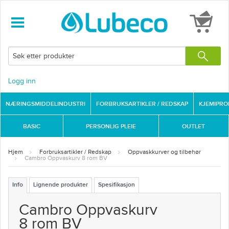
Logg inn
NÆRINGSMIDDELINDUSTRI
FORBRUKSARTIKLER / REDSKAP
KJEMIPR
BASIC
PERSONLIG PLEIE
OUTLET
Hjem
Forbruksartikler / Redskap
Oppvaskkurver og tilbehør
Cambro Oppvaskurv 8 rom BV
Info
Lignende produkter
Spesifikasjon
Cambro Oppvaskurv
8 rom BV