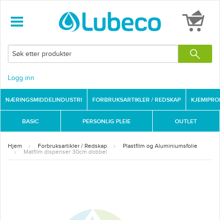
Logg inn
NÆRINGSMIDDELINDUSTRI
FORBRUKSARTIKLER / REDSKAP
KJEMIPR
BASIC
PERSONLIG PLEIE
OUTLET
Hjem
Forbruksartikler / Redskap
Plastfilm og Aluminiumsfolie
Matfilm dispenser 30cm dobbel