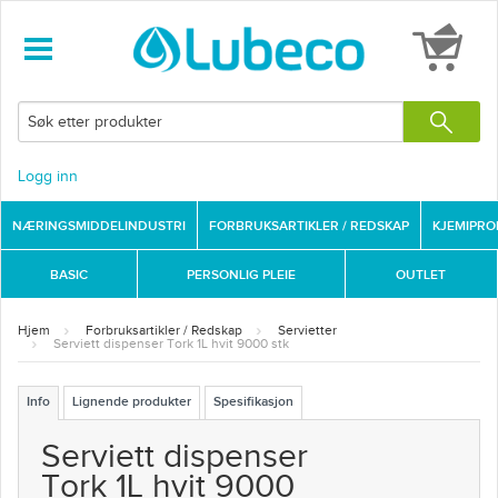
Logg inn
NÆRINGSMIDDELINDUSTRI
FORBRUKSARTIKLER / REDSKAP
KJEMIPR
BASIC
PERSONLIG PLEIE
OUTLET
Hjem
Forbruksartikler / Redskap
Servietter
Serviett dispenser Tork 1L hvit 9000 stk
Info
Lignende produkter
Spesifikasjon
Serviett dispenser
Tork 1L hvit 9000