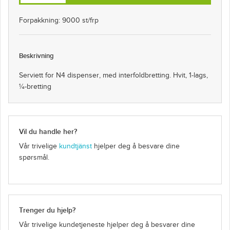
Forpakkning: 9000 st/frp
Beskrivning
Serviett for N4 dispenser, med interfoldbretting. Hvit, 1-lags,
¼-bretting
Vil du handle her?
Vår trivelige
kundtjänst
hjelper deg å besvare dine
spørsmål.
Trenger du hjelp?
Vår trivelige kundetjeneste hjelper deg å besvarer dine