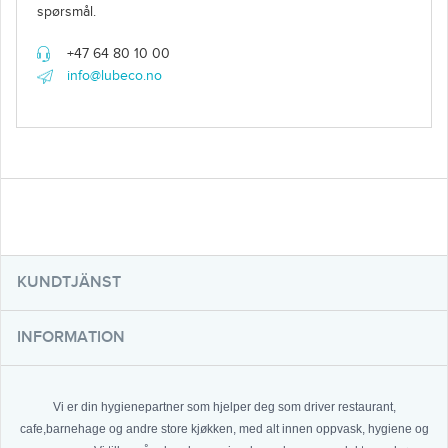
spørsmål.
+47 64 80 10 00
info@lubeco.no
KUNDTJÄNST
INFORMATION
Vi er din hygienepartner som hjelper deg som driver restaurant,
cafe,barnehage og andre store kjøkken, med alt innen oppvask, hygiene og