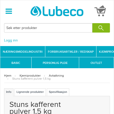
Logg inn
NÆRINGSMIDDELINDUSTRI
FORBRUKSARTIKLER / REDSKAP
KJEMIPR
BASIC
PERSONLIG PLEIE
OUTLET
Hjem
Kjemiprodukter
Avkalkning
Stuns kafferent pulver 1,5 kg
Info
Lignende produkter
Spesifikasjon
Stuns kafferent
pulver 1,5 kg