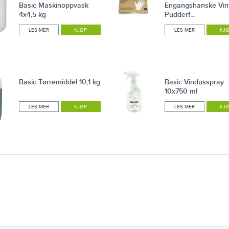
Basic Maskinoppvask
Engangshanske Vin
4x4,5 kg
Pudderf...
LES MER
KJØP
LES MER
KJ
Basic Tørremiddel 10,1 kg
Basic Vindusspray
10x750 ml
LES MER
KJØP
LES MER
KJ