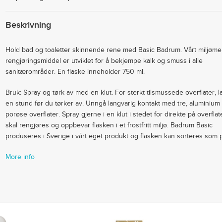
Beskrivning
Hold bad og toaletter skinnende rene med Basic Badrum. Vårt miljøm
rengjøringsmiddel er utviklet for å bekjempe kalk og smuss i alle
sanitærområder. En flaske inneholder 750 ml.
Bruk: Spray og tørk av med en klut. For sterkt tilsmussede overflater, la
en stund før du tørker av. Unngå langvarig kontakt med tre, aluminium 
porøse overflater. Spray gjerne i en klut i stedet for direkte på overfla
skal rengjøres og oppbevar flasken i et frostfritt miljø. Badrum Basic
produseres i Sverige i vårt eget produkt og flasken kan sorteres som p
More info