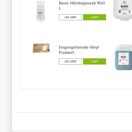
Basic Håndoppvask 10x1
L
LES MER
KJØP
Engangshanske Vinyl
Pudderf...
LES MER
KJØP