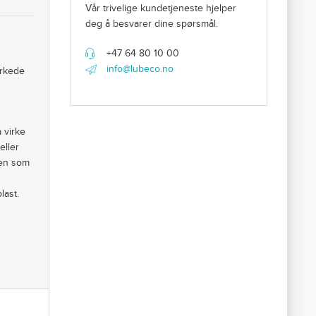
Vår trivelige kundetjeneste hjelper
deg å besvarer dine spørsmål.
+47 64 80 10 00
info@lubeco.no
erkede
 virke
eller
ten som
last.