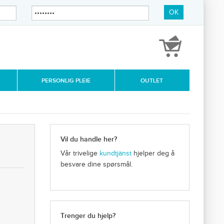
OK
PERSONLIG PLEIE
OUTLET
Vil du handle her?
Vår trivelige
kundtjänst
hjelper deg å
besvare dine spørsmål.
Trenger du hjelp?