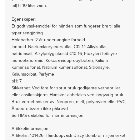
ml) til 10 liter vann.
Egenskaper:
Et godt vaskemiddel for hånden som fungerer bra til alle
typer rengjøring
Holdbarhet: 2 år under angitte forhold
Innhold: Natriumlauryletersulfat, C12-14 Alkylsulfat,
natriumsalt, Alkylpolyglukosid C10-16, Etoxylert fettsyre
monoetanolamid, Kokosamidopropylbetain, Kalium
kumensulfonat, Natrium kumensulfonat, Sitronsyre,
Kaliumsorbat, Parfyme
pH: 7
Sikkerhet: Ved fare for sprut bruk godkjente vernebriller
eller ansiktsskjerm, Hansker anbefales ved langvarig bruk.
Bruk vernehansker av: Neopren, nitril, polyetylen eller PVC,
Åndedrettsvern ikke påkrevd.
Se HMS-datablad for mer informasjon
Artikkelinformasjon:
Artikelnr: 101426, Håndoppvask Dizzy Bomb er miljømerket