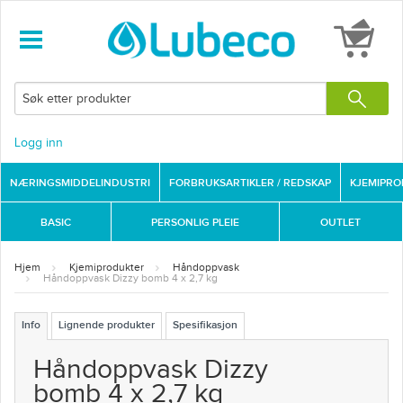
Logg inn
NÆRINGSMIDDELINDUSTRI
FORBRUKSARTIKLER / REDSKAP
KJEMIPR
BASIC
PERSONLIG PLEIE
OUTLET
Hjem
Kjemiprodukter
Håndoppvask
Håndoppvask Dizzy bomb 4 x 2,7 kg
Info
Lignende produkter
Spesifikasjon
Håndoppvask Dizzy
bomb 4 x 2,7 kg