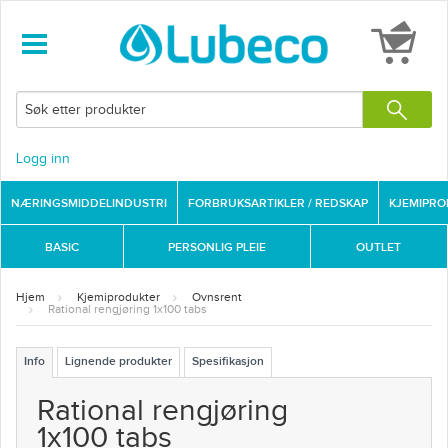
Logg inn
NÆRINGSMIDDELINDUSTRI
FORBRUKSARTIKLER / REDSKAP
KJEMIPR
BASIC
PERSONLIG PLEIE
OUTLET
Hjem
Kjemiprodukter
Ovnsrent
Rational rengjøring 1x100 tabs
Info
Lignende produkter
Spesifikasjon
Rational rengjøring
1x100 tabs