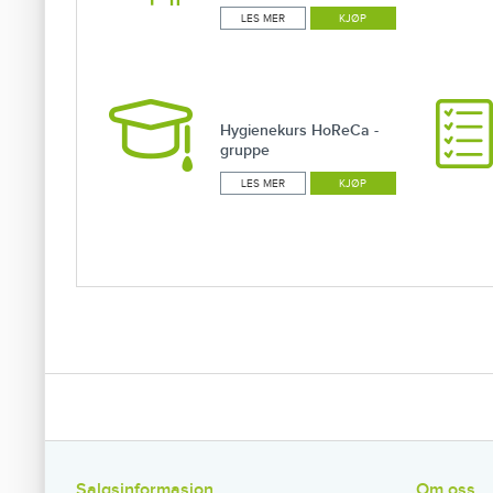
LES MER
KJØP
Hygienekurs HoReCa -
gruppe
LES MER
KJØP
Salgsinformasjon
Om oss