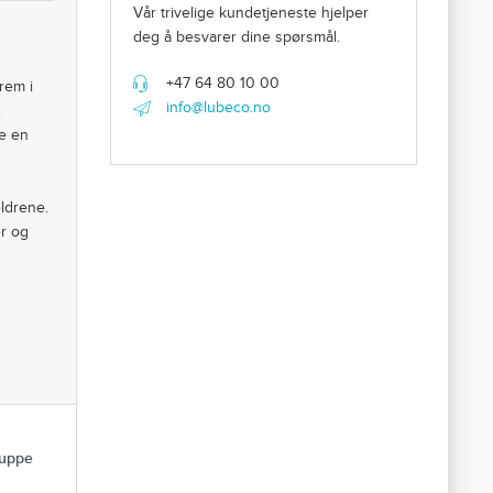
Vår trivelige kundetjeneste hjelper
deg å besvarer dine spørsmål.
+47 64 80 10 00
rem i
info@lubeco.no
.
e en
eldrene.
er og
ruppe