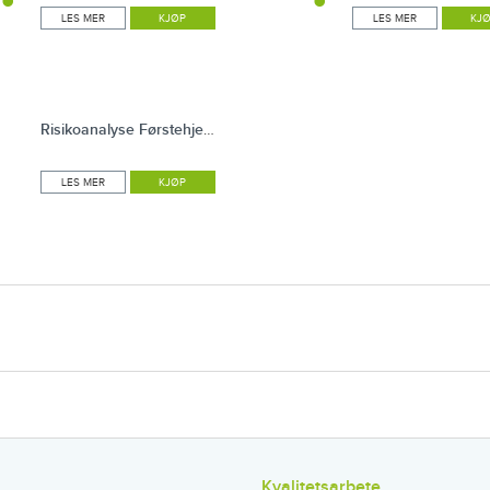
LES MER
KJØP
LES MER
KJ
Risikoanalyse Førstehjelp
LES MER
KJØP
Kvalitetsarbete