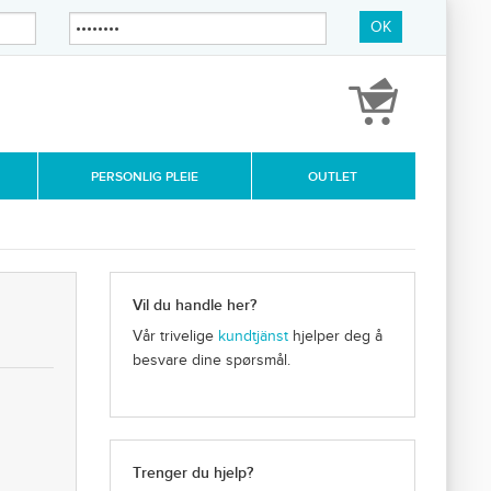
OK
PERSONLIG PLEIE
OUTLET
Vil du handle her?
Vår trivelige
kundtjänst
hjelper deg å
besvare dine spørsmål.
Trenger du hjelp?