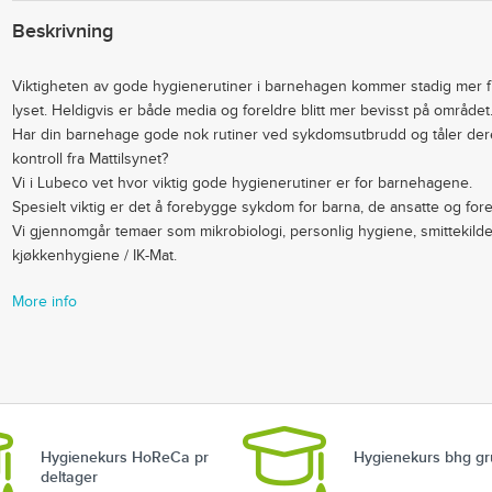
Beskrivning
Viktigheten av gode hygienerutiner i barnehagen kommer stadig mer f
lyset. Heldigvis er både media og foreldre blitt mer bevisst på området
Har din barnehage gode nok rutiner ved sykdomsutbrudd og tåler der
kontroll fra Mattilsynet?
Vi i Lubeco vet hvor viktig gode hygienerutiner er for barnehagene.
Spesielt viktig er det å forebygge sykdom for barna, de ansatte og for
Vi gjennomgår temaer som mikrobiologi, personlig hygiene, smittekild
kjøkkenhygiene / IK-Mat.
More info
Hygienekurs HoReCa pr
Hygienekurs bhg g
deltager