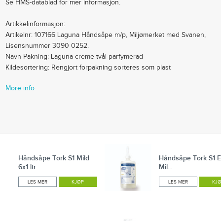
Se HMS-datablad for mer informasjon.
Artikkelinformasjon:
Artikelnr: 107166 Laguna Håndsåpe m/p, Miljømerket med Svanen,
Lisensnummer 3090 0252.
Navn Pakning: Laguna creme tvål parfymerad
Kildesortering: Rengjort forpakning sorteres som plast
More info
Håndsåpe Tork S1 Mild
Håndsåpe Tork S1 E
6x1 ltr
Mil...
LES MER
KJØP
LES MER
KJ