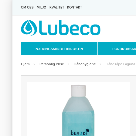
OM OSS
MILJØ
KVALITET
KONTAKT
NÆRINGSMIDDELINDUSTRI
FORBRUKSART
Hjem
Personlig Pleie
Håndhygiene
Håndsåpe Laguna 6