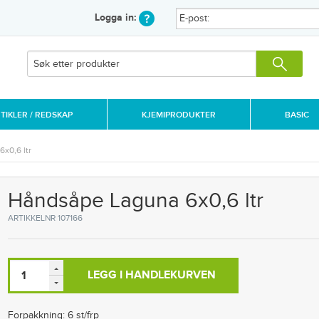
Logga in:
IKLER / REDSKAP
KJEMIPRODUKTER
BASIC
x0,6 ltr
Håndsåpe Laguna 6x0,6 ltr
ARTIKKELNR 107166
LEGG I HANDLEKURVEN
Forpakkning: 6 st/frp