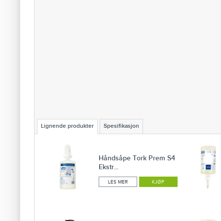
Lignende produkter
Spesifikasjon
Håndsåpe Tork Prem S4
Ekstr...
LES MER
KJØP