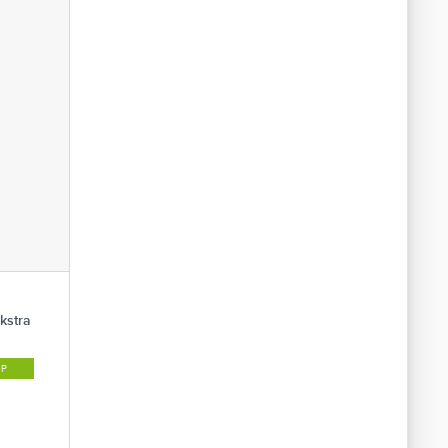
kstra
ØP