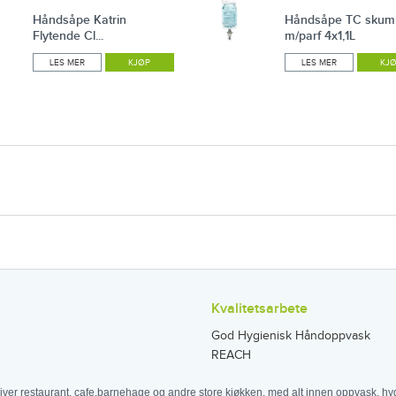
Håndsåpe Katrin
Håndsåpe TC skum
Flytende Cl...
m/parf 4x1,1L
LES MER
KJØP
LES MER
KJ
Kvalitetsarbete
God Hygienisk Håndoppvask
REACH
iver restaurant, cafe,barnehage og andre store kjøkken, med alt innen oppvask, hyg