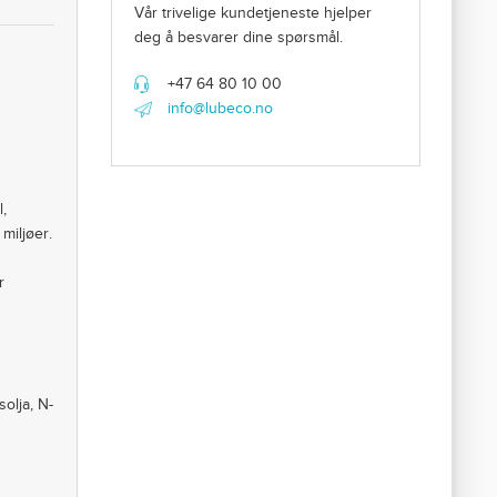
Vår trivelige kundetjeneste hjelper
deg å besvarer dine spørsmål.
+47 64 80 10 00
info@lubeco.no
,
miljøer.
r
solja, N-