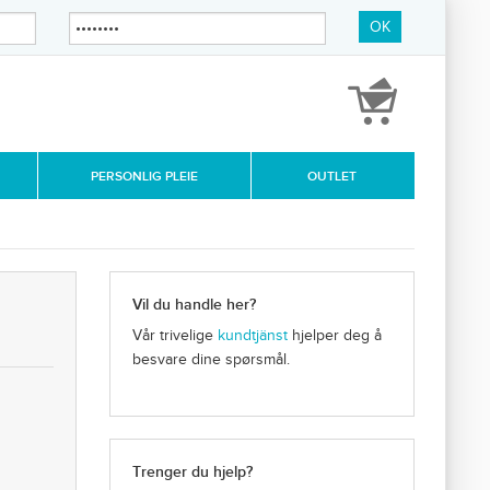
OK
PERSONLIG PLEIE
OUTLET
Vil du handle her?
Vår trivelige
kundtjänst
hjelper deg å
besvare dine spørsmål.
Trenger du hjelp?