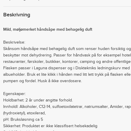
Beskrivning
Mild, møljømerket håndsåpe med behagelig duft
Beskrivelse:
Skånsom håndsåpe med behagelig duft som renser huden forsiktig og
beskytter mot dehydrering. Passer for håndvask på for eksempel hotell
restauranter, førskoler, butikker, kontorer, camping og andre offentlige 
Flasken passer i Laguna dispenser og i Disktekniks ledningskurv med
albueholder. Bruk et lite klikk i hånden med litt lett trykk på flasken elle
pumpen og fordel. Husk å ikke overdosere.
Egenskaper:
Holdbarhet: 2 år under angitte forhold.
Innholdl: Alkoholer, C12-14, sulfoetoxilatetrar, natriumsalter, Amider, rap
(hydroxietyl), etoxilerad,
pH: Bruksløsning ca 5
Sikkerhet: Produktet er ikke klassifisert helsekadelig