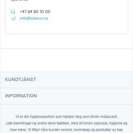
+47 64 80 10 00
info@lubeco.no
KUNDTJÄNST
INFORMATION
Vi er din hygienepartner som hjelper deg som driver restaurant,
cafe,barnehage og andre store kjøkken, med alt innen oppvask, hygiene og
mye mere. Vi tilbyr våre kunder service, kunnskap og produkter av høy