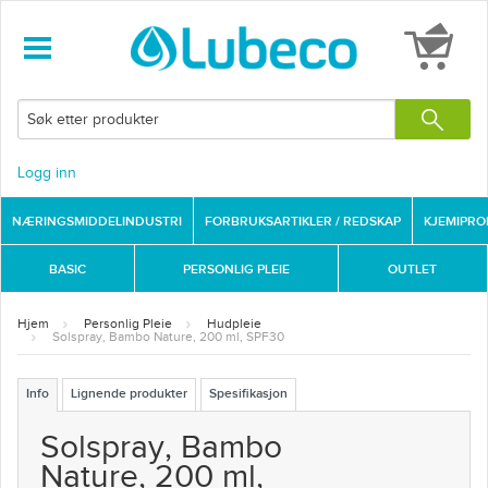
Logg inn
NÆRINGSMIDDELINDUSTRI
FORBRUKSARTIKLER / REDSKAP
KJEMIPR
BASIC
PERSONLIG PLEIE
OUTLET
Hjem
Personlig Pleie
Hudpleie
Solspray, Bambo Nature, 200 ml, SPF30
Info
Lignende produkter
Spesifikasjon
Solspray, Bambo
Nature, 200 ml,