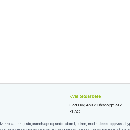
Kvalitetsarbete
God Hygienisk Håndoppvask
REACH
iver restaurant, cafe,barnehage og andre store kjøkken, med alt innen oppvask, hyg