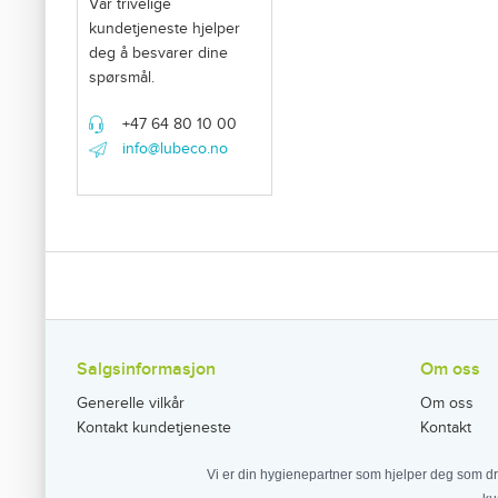
Vår trivelige
kundetjeneste hjelper
deg å besvarer dine
spørsmål.
+47 64 80 10 00
info@lubeco.no
Salgsinformasjon
Om oss
Generelle vilkår
Om oss
Kontakt kundetjeneste
Kontakt
Vi er din hygienepartner som hjelper deg som dr