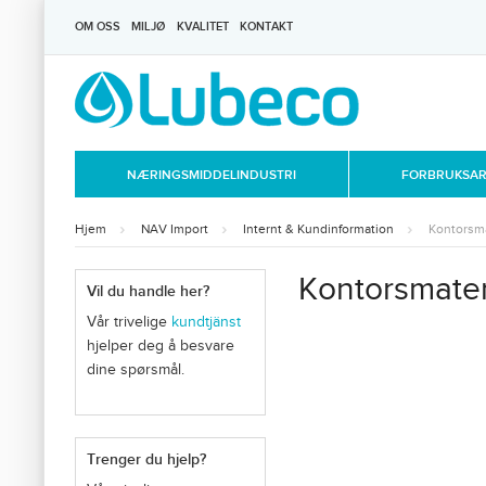
OM OSS
MILJØ
KVALITET
KONTAKT
NÆRINGSMIDDELINDUSTRI
FORBRUKSART
Hjem
NAV Import
Internt & Kundinformation
Kontorsma
Kontorsmater
Vil du handle her?
Vår trivelige
kundtjänst
hjelper deg å besvare
dine spørsmål.
Trenger du hjelp?