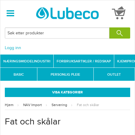
Logg inn
NÆRINGSMIDDELINDUSTRI
FORBRUKSARTIKLER / REDSKAP
KJEMIPR
BASIC
PERSONLIG PLEIE
OUTLET
VISA KATEGORIER
Hjem
NAV Import
Servering
Fat och skålar
Fat och skålar