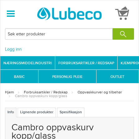
Logg inn
NÆRINGSMIDDELINDUSTRI
FORBRUKSARTIKLER / REDSKAP
KJEMIPR
BASIC
PERSONLIG PLEIE
OUTLET
Hjem
Forbruksartikler / Redskap
Oppvaskkurver og tilbehør
Cambro oppvaskurv kopp/glass
Info
Lignende produkter
Spesifikasjon
Cambro oppvaskurv
kopp/glass